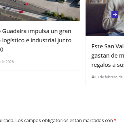
ran
nto
Este San Valentín los españoles
gastan de media 95 euros en
regalos a sus parejas
13 de febrero de 2025
licada.
Los campos obligatorios están marcados con
*