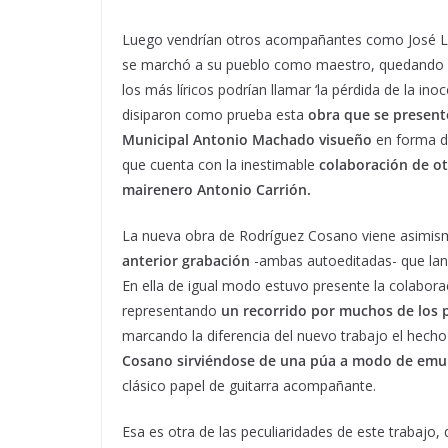
Luego vendrían otros acompañantes como José Lu
se marchó a su pueblo como maestro, quedando su 
los más líricos podrían llamar ‘la pérdida de la in
disiparon como prueba esta
obra que se presentó
Municipal Antonio Machado visueño
en forma de
que cuenta con la inestimable
colaboración de otr
mairenero Antonio Carrión.
La nueva obra de Rodríguez Cosano viene asimi
anterior grabación
-ambas autoeditadas- que lan
En ella de igual modo estuvo presente la colabora
representando
un recorrido por muchos de los 
marcando la diferencia del nuevo trabajo el hech
Cosano sirviéndose de una púa a modo de emul
clásico papel de guitarra acompañante.
Esa es otra de las peculiaridades de este trabajo,