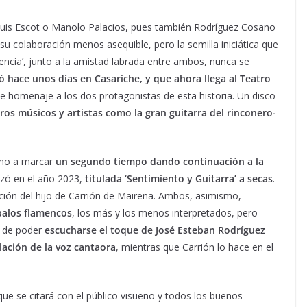
is Escot o Manolo Palacios, pues también Rodríguez Cosano
colaboración menos asequible, pero la semilla iniciática que
ocencia’, junto a la amistad labrada entre ambos, nunca se
 hace unos días en Casariche, y que ahora llega al Teatro
 homenaje a los dos protagonistas de esta historia. Un disco
os músicos y artistas como la gran guitarra del rinconero-
smo a marcar
un segundo tiempo dando continuación a la
zó en el año 2023,
titulada ‘Sentimiento y Guitarra’ a secas
.
ción del hijo de Carrión de Mairena. Ambos, asimismo,
palos flamencos
, los más y los menos interpretados, pero
o de poder
escucharse el toque de José Esteban Rodríguez
ación de la voz cantaora
, mientras que Carrión lo hace en el
 que se citará con el público visueño y todos los buenos