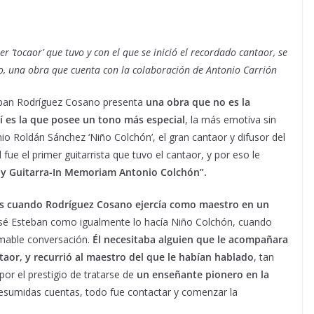
r ‘tocaor’ que tuvo y con el que se inició el recordado cantaor, se
do, una obra que cuenta con la colaboración de Antonio Carrión
teban Rodríguez Cosano presenta
una obra que no es la
í es la que posee un tono más especial
, la más emotiva sin
o Roldán Sánchez ‘Niño Colchón’, el gran cantaor y difusor del
 fue el primer guitarrista que tuvo el cantaor, y por eso le
y Guitarra-In Memoriam Antonio Colchón”.
rás cuando Rodríguez Cosano ejercía como maestro en un
osé Esteban como igualmente lo hacía Niño Colchón, cuando
amable conversación.
Él necesitaba alguien que le acompañara
aor, y recurrió al maestro del que le habían hablado
, tan
r el prestigio de tratarse de
un enseñante pionero en la
resumidas cuentas, todo fue contactar y comenzar la