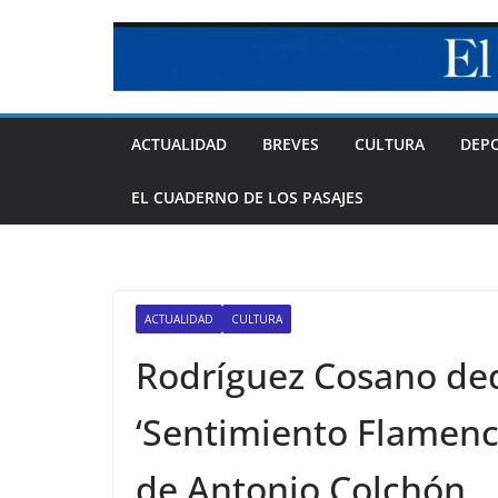
Skip
to
content
ACTUALIDAD
BREVES
CULTURA
DEP
EL CUADERNO DE LOS PASAJES
ACTUALIDAD
CULTURA
Rodríguez Cosano ded
‘Sentimiento Flamenc
de Antonio Colchón