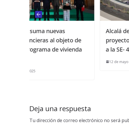
s
Alcalá de Guadaíra impulsa un g
jeto de
proyecto logístico e industrial ju
ivienda
a la SE- 40
12 de mayo de 2026
Deja una respuesta
Tu dirección de correo electrónico no será pub