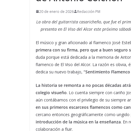
20 de enero de 2026
Redacción PM
La obra del guitarrista casaricheño, que fue el prime
presenta en El Viso del Alcor este próximo sába
El músico y gran aficionado al flamenco José Es
primera con su firma, pero que a buen seguro s
duda porque está dedicada a la memoria de Antoni
flamenco de El Viso del Alcor. La razón es obvia, él
dedica su nuevo trabajo,
“Sentimiento Flamenco 
La historia se remonta a no pocas décadas at
colegio visueño
. Lo cuenta siempre con cariño J
aún contábamos con el privilegio de su siempre 
en sus primeros escarceos flamencos como cant
cercano entonces geográficamente como ungido po
introducción de la música en la enseñanza
. En 
colaboración a fluir.