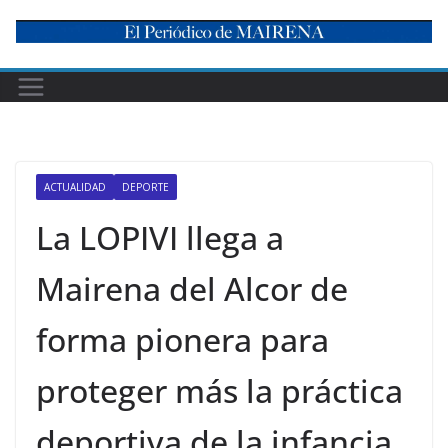
Skip
to
content
ACTUALIDAD
DEPORTE
La LOPIVI llega a
Mairena del Alcor de
forma pionera para
proteger más la práctica
deportiva de la infancia