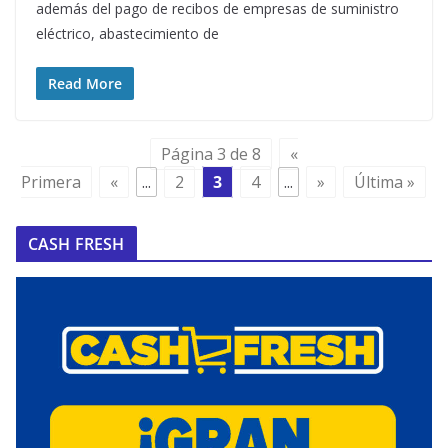
además del pago de recibos de empresas de suministro
eléctrico, abastecimiento de
Read More
Página 3 de 8
«
Primera
«
...
2
3
4
...
»
Última »
CASH FRESH