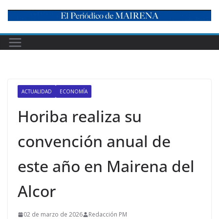
Skip
to
content
ACTUALIDAD
ECONOMÍA
Horiba realiza su
convención anual de
este año en Mairena del
Alcor
02 de marzo de 2026
Redacción PM