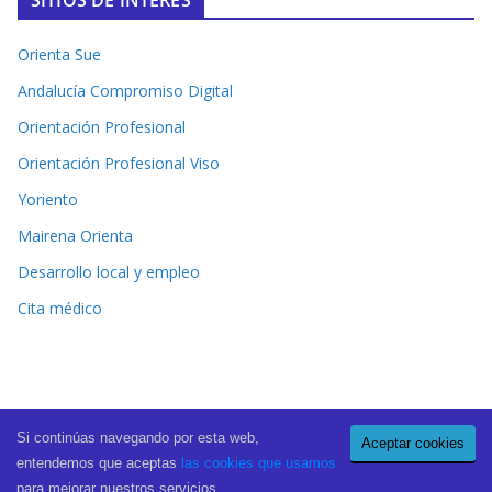
Orienta Sue
Andalucía Compromiso Digital
Orientación Profesional
Orientación Profesional Viso
Yoriento
Mairena Orienta
Desarrollo local y empleo
Cita médico
Si continúas navegando por esta web,
Aceptar cookies
Copyright © 2026
El Periódico de Mairena
. All rights reserved.
entendemos que aceptas
las cookies que usamos
Theme:
ColorMag Pro
by ThemeGrill. Powered by
WordPress
.
para mejorar nuestros servicios.