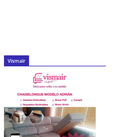
Vismair