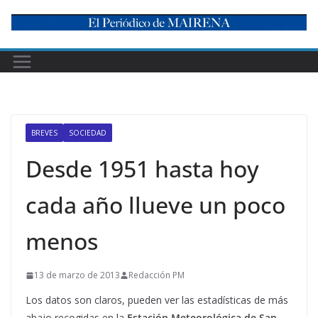
Skip
to
content
BREVES
SOCIEDAD
Desde 1951 hasta hoy
cada año llueve un poco
menos
13 de marzo de 2013
Redacción PM
Los datos son claros, pueden ver las estadísticas de más
abajo recogidas en la
Estación Meteorológica de San