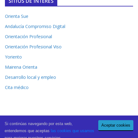
SITIOS DE INTERÉS
Orienta Sue
Andalucía Compromiso Digital
Orientación Profesional
Orientación Profesional Viso
Yoriento
Mairena Orienta
Desarrollo local y empleo
Cita médico
Si continúas navegando por esta web,
Aceptar cookies
Copyright © 2026
El Periódico de Mairena
. All rights reserved.
entendemos que aceptas
las cookies que usamos
Theme:
ColorMag Pro
by ThemeGrill. Powered by
WordPress
.
para mejorar nuestros servicios.