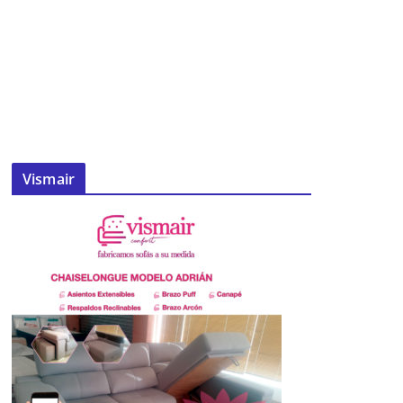
Vismair