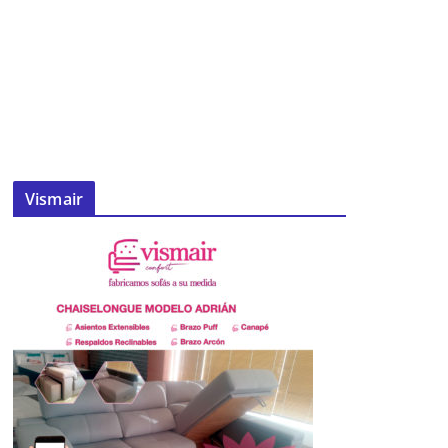
Vismair