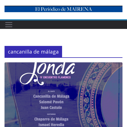
Skip
to
content
cancanilla de málaga