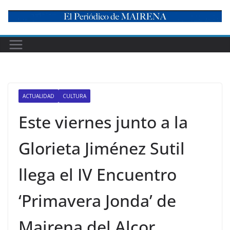
Skip
to
content
ACTUALIDAD
CULTURA
Este viernes junto a la
Glorieta Jiménez Sutil
llega el IV Encuentro
‘Primavera Jonda’ de
Mairena del Alcor