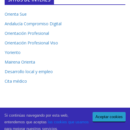
Orienta Sue
Andalucía Compromiso Digital
Orientación Profesional
Orientación Profesional Viso
Yoriento
Mairena Orienta
Desarrollo local y empleo
Cita médico
Si continúas navegando por esta web,
Aceptar cookies
Copyright © 2026
El Periódico de Mairena
. All rights reserved.
entendemos que aceptas
las cookies que usamos
Theme:
ColorMag Pro
by ThemeGrill. Powered by
WordPress
.
para mejorar nuestros servicios.