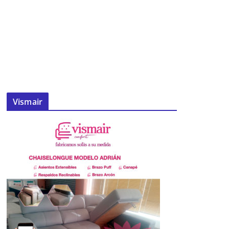
Vismair