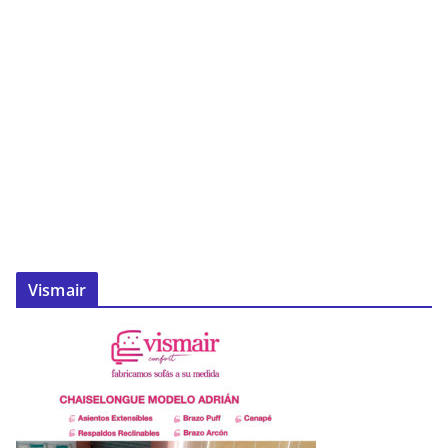
Vismair