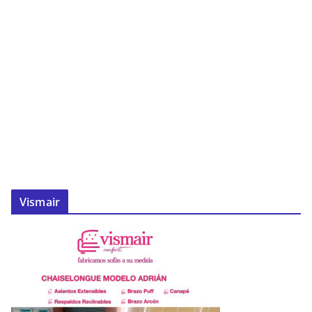
Vismair