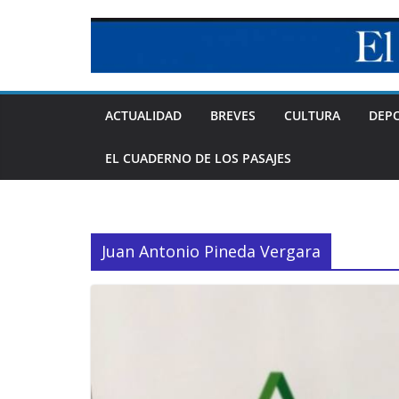
Skip
to
content
ACTUALIDAD
BREVES
CULTURA
DEP
EL CUADERNO DE LOS PASAJES
Juan Antonio Pineda Vergara