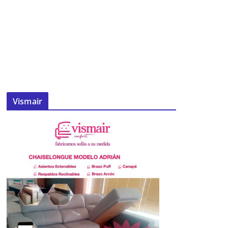
Vismair