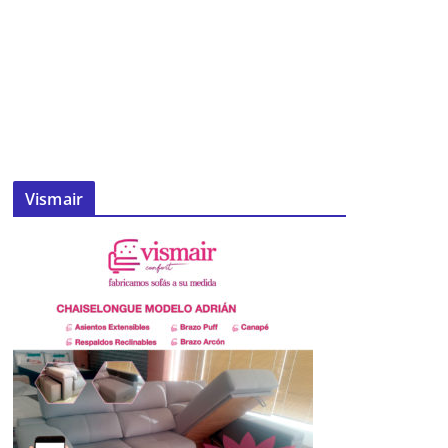
Vismair