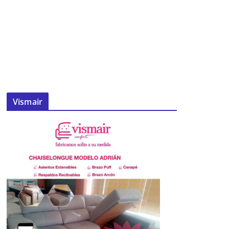
Vismair