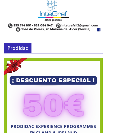
l
Vecinos de El Higueral denuncian el
incendio de una parcela contigua
07 de julio de 2013
Prodidac