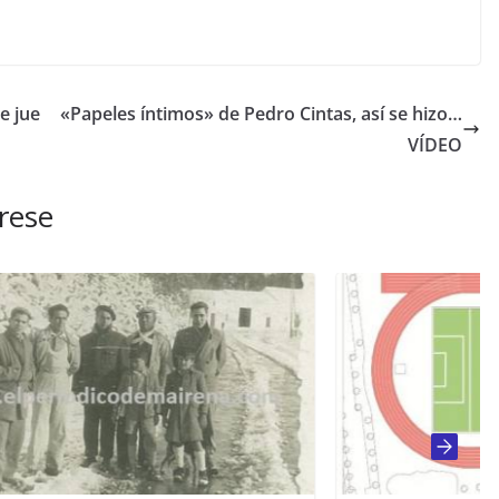
e jue
«Papeles íntimos» de Pedro Cintas, así se hizo…
VÍDEO
rese