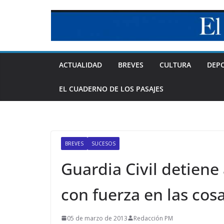
Skip
to
content
ACTUALIDAD
BREVES
CULTURA
DEP
EL CUADERNO DE LOS PASAJES
BREVES
SUCESOS
Guardia Civil detiene
con fuerza en las cos
05 de marzo de 2013
Redacción PM