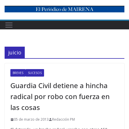
Skip
to
content
juicio
BREVES
SUCESOS
Guardia Civil detiene a hincha
radical por robo con fuerza en
las cosas
05 de marzo de 2013
Redacción PM