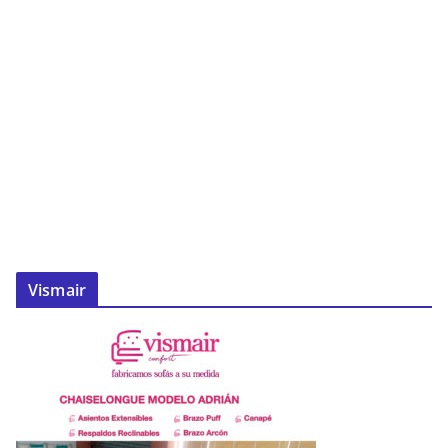
Vismair