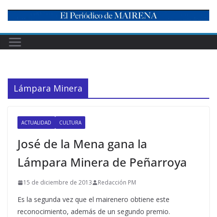
Skip
to
content
Lámpara Minera
ACTUALIDAD
CULTURA
José de la Mena gana la
Lámpara Minera de Peñarroya
15 de diciembre de 2013
Redacción PM
Es la segunda vez que el mairenero obtiene este
reconocimiento, además de un segundo premio.