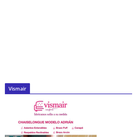
Vismair