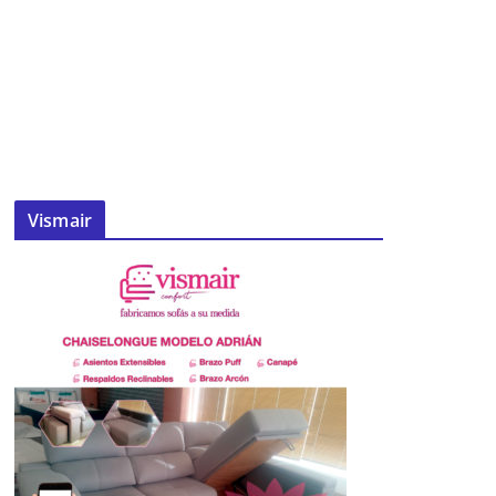
Vismair