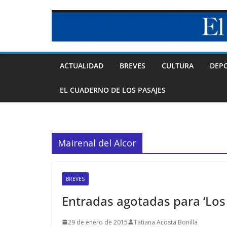
Skip
to
content
ACTUALIDAD
BREVES
CULTURA
DEP
EL CUADERNO DE LOS PASAJES
Mairenal del Alcor
BREVES
Entradas agotadas para ‘Los
29 de enero de 2015
Tatiana Acosta Bonilla