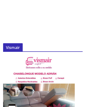
Vismair