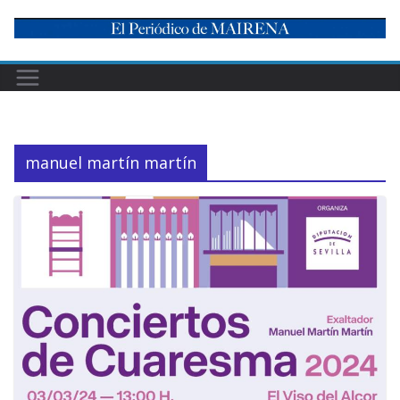
Skip
to
content
manuel martín martín