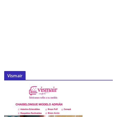
Vismair