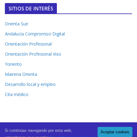
SITIOS DE INTERÉS
Orienta Sue
Andalucía Compromiso Digital
Orientación Profesional
Orientación Profesional Viso
Yoriento
Mairena Orienta
Desarrollo local y empleo
Cita médico
Si continúas navegando por esta web,
Aceptar cookies
Copyright © 2026
El Periódico de Mairena
. All rights reserved.