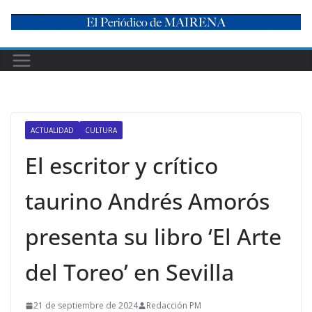
Skip
to
content
ACTUALIDAD
CULTURA
El escritor y crítico
taurino Andrés Amorós
presenta su libro ‘El Arte
del Toreo’ en Sevilla
21 de septiembre de 2024
Redacción PM