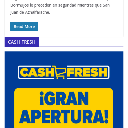
Bormujos le preceden en seguridad mientras que San
Juan de Aznalfarache,
Read More
CASH FRESH