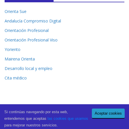
Orienta Sue
Andalucía Compromiso Digital
Orientación Profesional
Orientación Profesional Viso
Yoriento
Mairena Orienta
Desarrollo local y empleo
Cita médico
Si continúas navegando por esta web,
Aceptar cookies
Copyright © 2026
El Periódico de Mairena
. All rights reserved.
entendemos que aceptas
las cookies que usamos
Theme:
ColorMag Pro
by ThemeGrill. Powered by
WordPress
.
para mejorar nuestros servicios.