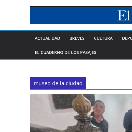
Skip
to
content
ACTUALIDAD
BREVES
CULTURA
DEP
EL CUADERNO DE LOS PASAJES
museo de la ciudad