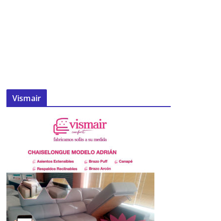
Vismair