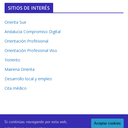
SITIOS DE INTERÉS
Orienta Sue
Andalucía Compromiso Digital
Orientación Profesional
Orientación Profesional Viso
Yoriento
Mairena Orienta
Desarrollo local y empleo
Cita médico
Si continúas navegando por esta web,
Aceptar cookies
Copyright © 2026
El Periódico de Mairena
. All rights reserved.