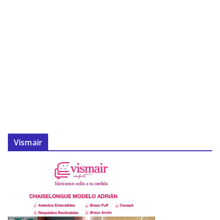
Vismair