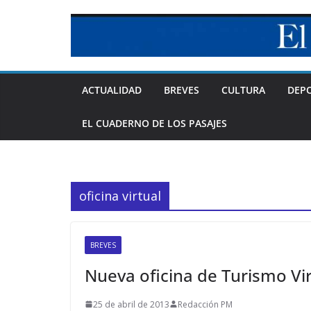
Skip
to
content
ACTUALIDAD
BREVES
CULTURA
DEP
EL CUADERNO DE LOS PASAJES
oficina virtual
BREVES
Nueva oficina de Turismo Vir
25 de abril de 2013
Redacción PM