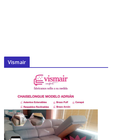
Vismair