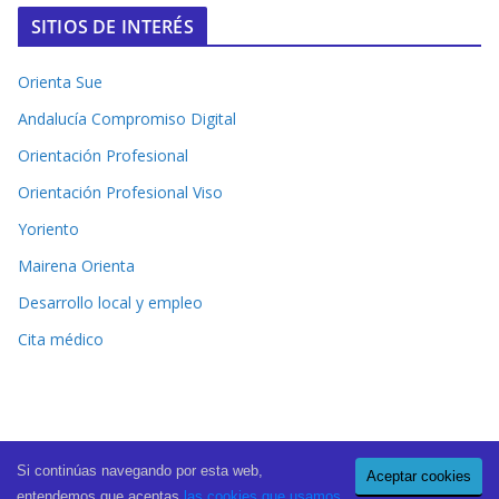
SITIOS DE INTERÉS
Orienta Sue
Andalucía Compromiso Digital
Orientación Profesional
Orientación Profesional Viso
Yoriento
Mairena Orienta
Desarrollo local y empleo
Cita médico
Si continúas navegando por esta web,
Aceptar cookies
Copyright © 2026
El Periódico de Mairena
. All rights reserved.
entendemos que aceptas
las cookies que usamos