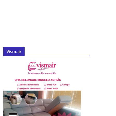
Vismair