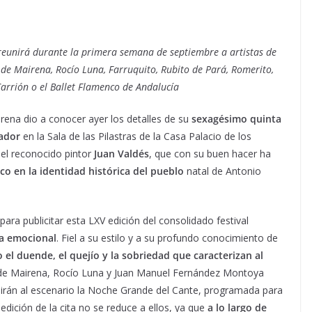
y reunirá durante la primera semana de septiembre a artistas de
 de Mairena, Rocío Luna, Farruquito, Rubito de Pará, Romerito,
arrión o el Ballet Flamenco de Andalucía
irena dio a conocer ayer los detalles de su
sexagésimo quinta
iador
en la Sala de las Pilastras de la Casa Palacio de los
el reconocido pintor
Juan Valdés
, que con su buen hacer ha
nco en la identidad histórica del pueblo
natal de Antonio
para publicitar esta LXV edición del consolidado festival
ga emocional
. Fiel a su estilo y a su profundo conocimiento de
 el duende, el quejío y la sobriedad que caracterizan al
n de Mairena, Rocío Luna y Juan Manuel Fernández Montoya
ubirán al escenario la Noche Grande del Cante, programada para
dición de la cita no se reduce a ellos, ya que
a lo largo de