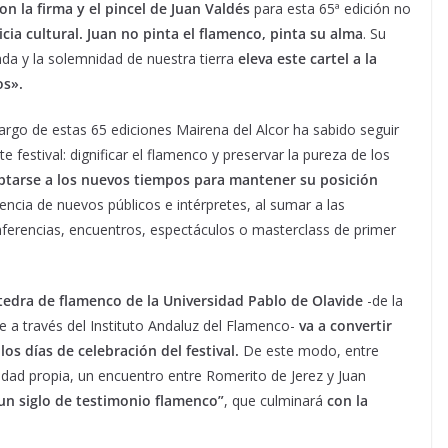
n la firma y el pincel de Juan Valdés
para esta 65ª edición no
icia cultural. Juan no pinta el flamenco, pinta su alma
. Su
nda y la solemnidad de nuestra tierra
eleva este cartel a la
os».
largo de estas 65 ediciones Mairena del Alcor ha sabido seguir
 festival: dignificar el flamenco y preservar la pureza de los
ptarse a los nuevos tiempos para mantener su posición
ncia de nuevos públicos e intérpretes, al sumar a las
nferencias, encuentros, espectáculos o masterclass de primer
átedra de flamenco de la Universidad Pablo de Olavide
-de la
e a través del Instituto Andaluz del Flamenco-
va a convertir
os días de celebración del festival.
De este modo, entre
vidad propia, un encuentro entre Romerito de Jerez y Juan
 un siglo de testimonio flamenco”
, que culminará
con la