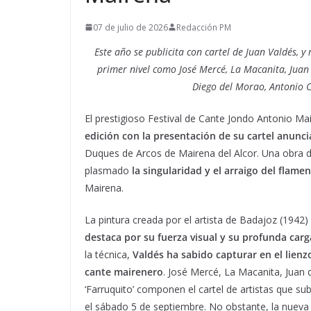
07 de julio de 2026
Redacción PM
Este año se publicita con cartel de Juan Valdés, 
primer nivel como José Mercé, La Macanita, Juan
Diego del Morao, Antonio C
El prestigioso Festival de Cante Jondo Antonio Ma
edición
con la presentación de su cartel anunc
Duques de Arcos de Mairena del Alcor. Una obra d
plasmado
la singularidad y el arraigo del flame
Mairena.
La pintura creada por el artista de Badajoz (1942) 
destaca por su fuerza visual y su profunda car
la técnica,
Valdés ha sabido capturar en el lienzo
cante mairenero
. José Mercé, La Macanita, Jua
‘Farruquito’ componen el cartel de artistas que s
el sábado 5 de septiembre. No obstante, la nueva e