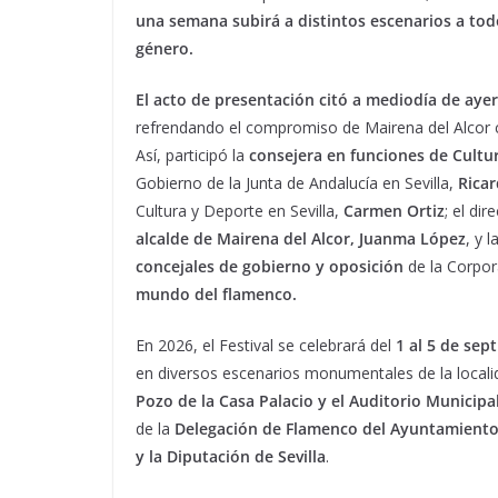
una semana subirá a distintos escenarios a todo
género.
El acto de presentación citó a mediodía de aye
refrendando el compromiso de Mairena del Alcor c
Así, participó la
consejera en funciones de Cultur
Gobierno de la Junta de Andalucía en Sevilla,
Rica
Cultura y Deporte en Sevilla,
Carmen Ortiz
; el di
alcalde de Mairena del Alcor, Juanma López
, y l
concejales de gobierno y oposición
de la Corpor
mundo del flamenco.
En 2026, el Festival se celebrará del
1 al 5 de sep
en diversos escenarios monumentales de la local
Pozo de la Casa Palacio y el Auditorio Municip
de la
Delegación de Flamenco del Ayuntamient
y la Diputación de Sevilla
.