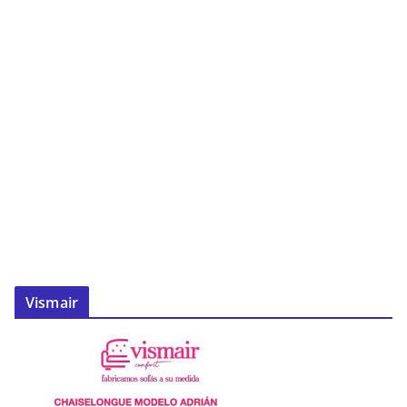
Vismair