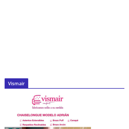
Vismair