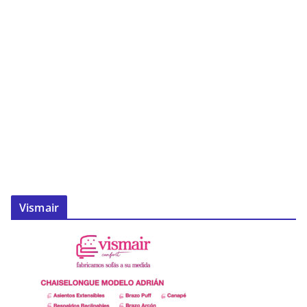
Vismair