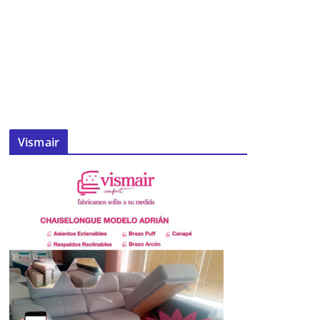
Vismair