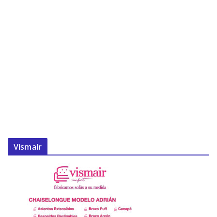
Vismair