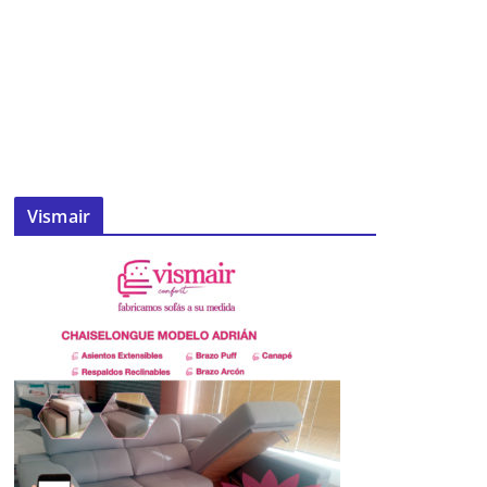
Vismair