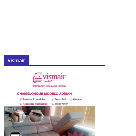
Vismair