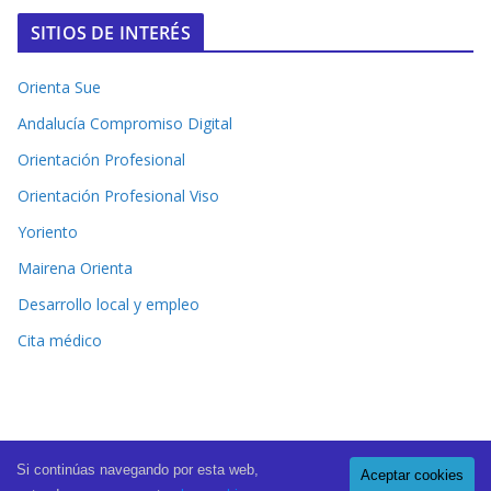
SITIOS DE INTERÉS
Orienta Sue
Andalucía Compromiso Digital
Orientación Profesional
Orientación Profesional Viso
Yoriento
Mairena Orienta
Desarrollo local y empleo
Cita médico
Si continúas navegando por esta web,
Aceptar cookies
Copyright © 2026
El Periódico de Mairena
. All rights reserved.