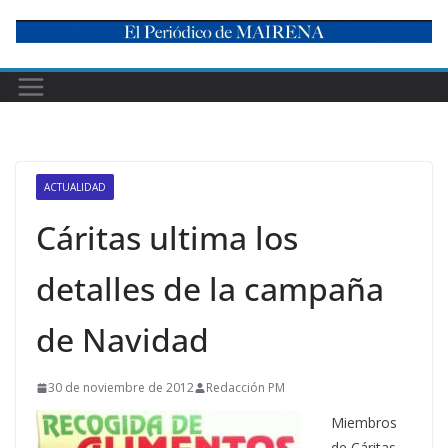
Skip
to
content
ACTUALIDAD
Cáritas ultima los
detalles de la campaña
de Navidad
30 de noviembre de 2012
Redacción PM
Miembros
de Cáritas,