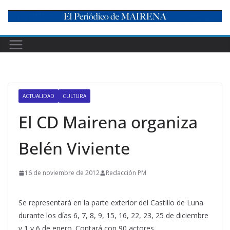
Skip
to
content
ACTUALIDAD
CULTURA
El CD Mairena organiza
Belén Viviente
16 de noviembre de 2012
Redacción PM
Se representará en la parte exterior del Castillo de Luna
durante los días 6, 7, 8, 9, 15, 16, 22, 23, 25 de diciembre
y 1 y 6 de enero. Contará con 90 actores