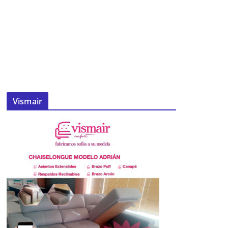
Vismair