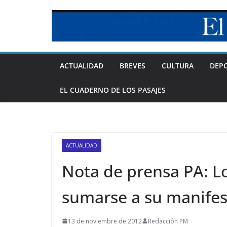
Skip
to
content
ACTUALIDAD
BREVES
CULTURA
DEP
EL CUADERNO DE LOS PASAJES
ACTUALIDAD
Nota de prensa PA: Lo
sumarse a su manifes
13 de noviembre de 2012
Redacción PM