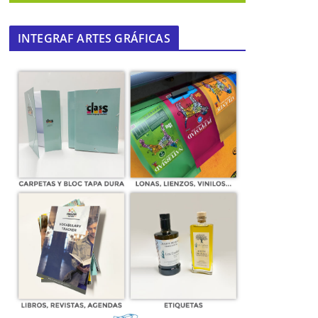
INTEGRAF ARTES GRÁFICAS
CSIF alerta de demoras de 15 días
para el médico de familia en la zona
sanitaria de Los Alcores
29 de mayo de 2024