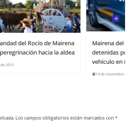
airena
Mairena del Alcor. 3 personas
a aldea
detenidas por la sustracción de un
vehículo en un taller
19 de noviembre de 2021
licada.
Los campos obligatorios están marcados con
*