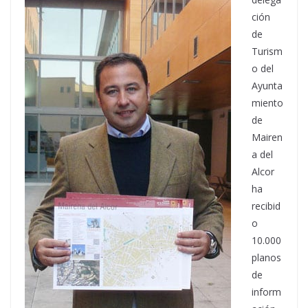
ción
de
Turism
o del
Ayunta
miento
de
Mairen
a del
Alcor
ha
recibid
o
10.000
planos
de
inform