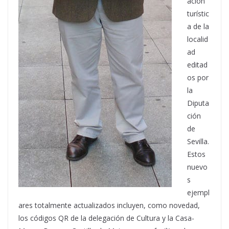
ación
turístic
a de la
localid
ad
editad
os por
la
Diputa
ción
de
Sevilla.
Estos
nuevo
s
ejempl
ares totalmente actualizados incluyen, como novedad,
los códigos QR de la delegación de Cultura y la Casa-