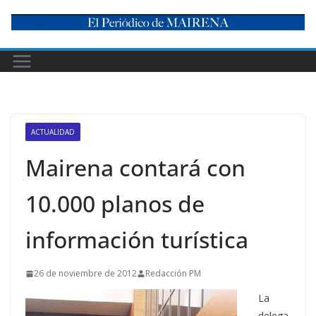
Skip
to
content
ACTUALIDAD
Mairena contará con
10.000 planos de
información turística
26 de noviembre de 2012
Redacción PM
La
delega