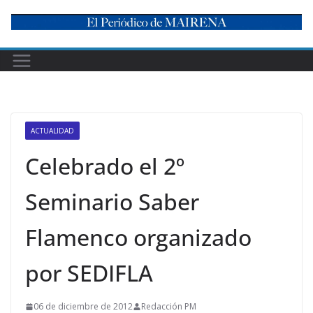
Skip
to
content
ACTUALIDAD
Celebrado el 2º
Seminario Saber
Flamenco organizado
por SEDIFLA
06 de diciembre de 2012
Redacción PM